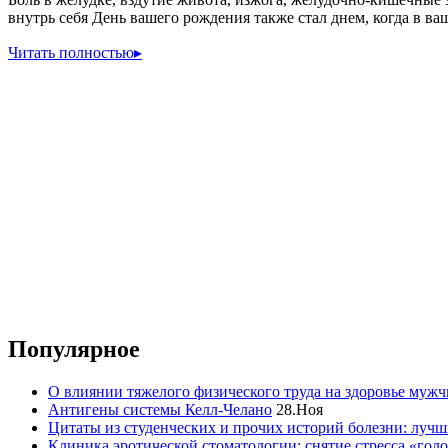
внутрь себя День вашего рождения также стал днем, когда в в
Читать полностью
▸
Популярное
О влиянии тяжелого физического труда на здоровье муж
Антигены системы Келл-Челано
28.Ноя
Цитаты из студенческих и прочих историй болезни: лучш
Клиника эротической стоматологии: снятие стресса «гол