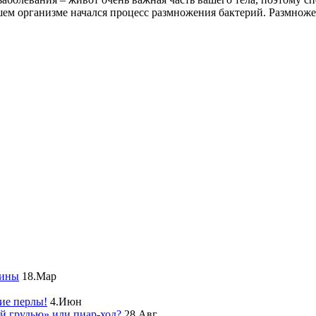
ашем организме начался процесс размножения бактерий. Размнож
чины
18.Мар
ие перлы!
4.Июн
ой грудью» или пиар-ход?
28.Авг