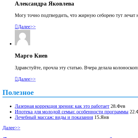
Александра Яковлева
Могу точно подтвердить, что жирную себорею тут лечат н

Далее>>
Марго Киев
Здравстуйте, прочла эту статью. Вчера делала колоноско

Далее>>
Полезное
Лазерная коррекция зрения: как это работает
28.Фев
Ипотека для молодой семьи: особенности программы
22.
Лечебный массаж: виды и показания
15.Янв
Далее>>