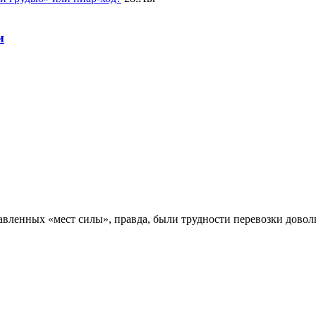
и
авленных «мест силы», правда, были трудности перевозки довол