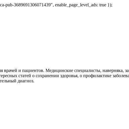
 "ca-pub-3689691306071439", enable_page_level_ads: true });
я врачей и пациентов. Медицинские специалисты, наверняка, 
тересных статей о сохранении здоровья, о профилактике заболев
тельный диагноз.