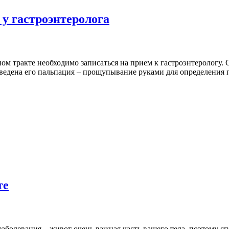
у гастроэнтеролога
тракте необходимо записаться на прием к гастроэнтерологу. С
роведена его пальпация – прощупывание руками для определения
те
заболевания – живот очень важная часть вашего тела, поэтому с