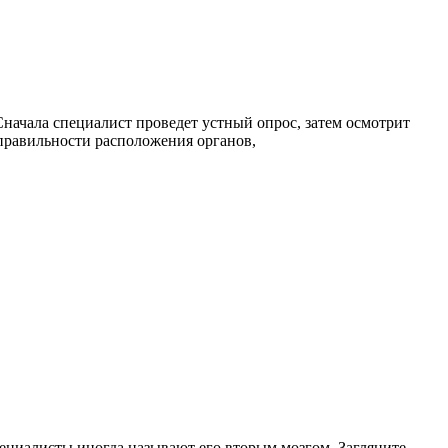
начала специалист проведет устный опрос, затем осмотрит
 правильности расположения органов,
пециалисты иногда называют его вторым мозгом. Загляните