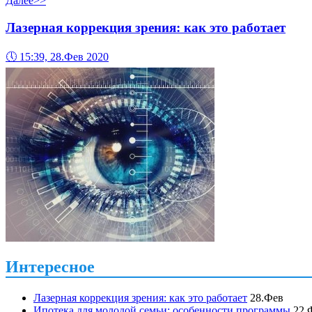
Далее>>
Лазерная коррекция зрения: как это работает
🕔
15:39, 28.Фев 2020
Интересное
Лазерная коррекция зрения: как это работает
28.Фев
Ипотека для молодой семьи: особенности программы
22.