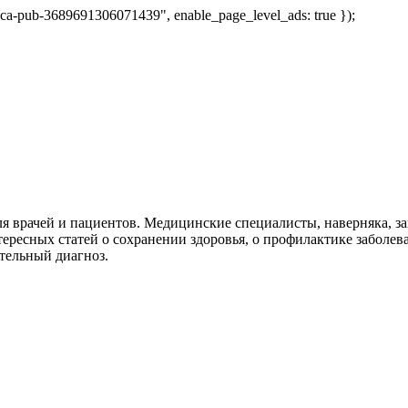
 "ca-pub-3689691306071439", enable_page_level_ads: true });
я врачей и пациентов. Медицинские специалисты, наверняка, 
тересных статей о сохранении здоровья, о профилактике заболев
тельный диагноз.