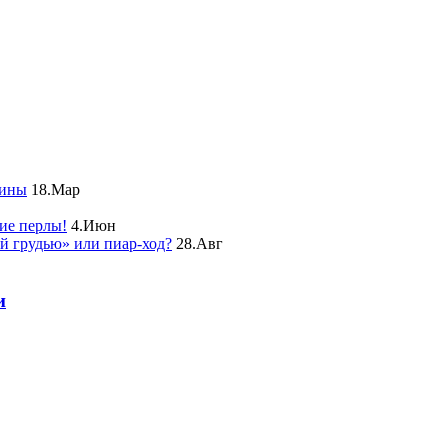
чины
18.Мар
ие перлы!
4.Июн
ой грудью» или пиар-ход?
28.Авг
и