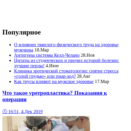
Популярное
О влиянии тяжелого физического труда на здоровье
мужчины
18.Мар
Антигены системы Келл-Челано
28.Ноя
Цитаты из студенческих и прочих историй болезни:
лучшие перлы!
4.Июн
Клиника эротической стоматологии: снятие стресса
«голой грудью» или пиар-ход?
28.Авг
Как трусы влияют на мужское здоровье
17.Мар
Что такое уретропластика? Показания к
операции
🕔
16:51, 4.Дек 2019