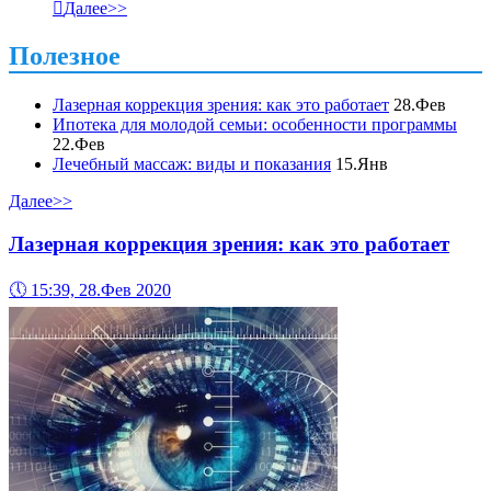

Далее>>
Полезное
Лазерная коррекция зрения: как это работает
28.Фев
Ипотека для молодой семьи: особенности программы
22.Фев
Лечебный массаж: виды и показания
15.Янв
Далее>>
Лазерная коррекция зрения: как это работает
🕔
15:39, 28.Фев 2020