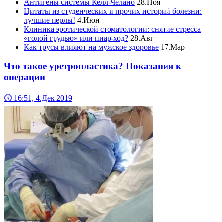
Антигены системы Келл-Челано
28.Ноя
Цитаты из студенческих и прочих историй болезни:
лучшие перлы!
4.Июн
Клиника эротической стоматологии: снятие стресса
«голой грудью» или пиар-ход?
28.Авг
Как трусы влияют на мужское здоровье
17.Мар
Что такое уретропластика? Показания к
операции
🕔
16:51, 4.Дек 2019