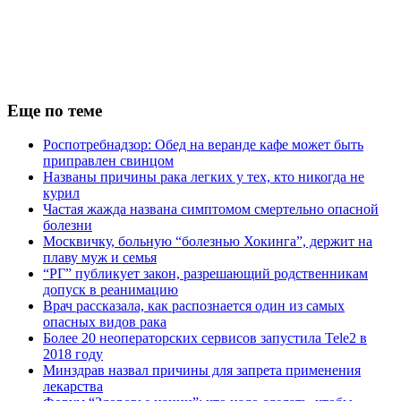
Еще по теме
Роспотребнадзор: Обед на веранде кафе может быть
приправлен свинцом
Названы причины рака легких у тех, кто никогда не
курил
Частая жажда названа симптомом смертельно опасной
болезни
Москвичку, больную “болезнью Хокинга”, держит на
плаву муж и семья
“РГ” публикует закон, разрешающий родственникам
допуск в реанимацию
Врач рассказала, как распознается один из самых
опасных видов рака
Более 20 неоператорских сервисов запустила Tele2 в
2018 году
Минздрав назвал причины для запрета применения
лекарства