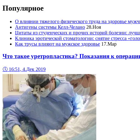
Популярное
О влиянии тяжелого физического труда на здоровье муж
Антигены системы Келл-Челано
28.Ноя
Цитаты из студенческих и прочих историй болезни: лучш
Клиника эротической стоматологии: снятие стресса «гол
Как трусы влияют на мужское здоровье
17.Мар
Что такое уретропластика? Показания к операци
🕔
16:51, 4.Дек 2019