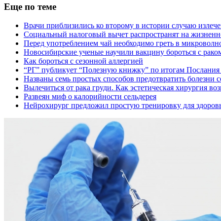
Еще по теме
Врачи приблизились ко второму в истории случаю излеч
Социальный налоговый вычет распространят на жизненн
Перед употреблением чай необходимо греть в микроволн
Новосибирские ученые научили вакцину бороться с рако
Как бороться с сезонной аллергией
“РГ” публикует “Полезную книжку” по итогам Послания
Названы семь простых способов предотвратить болезни с
Вылечиться от рака груди. Как эстетическая хирургия в
Развеян миф о калорийности сельдерея
Нейрохирург предложил простую тренировку для здоровь