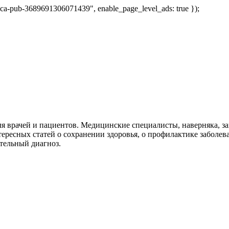
 "ca-pub-3689691306071439", enable_page_level_ads: true });
я врачей и пациентов. Медицинские специалисты, наверняка, 
тересных статей о сохранении здоровья, о профилактике заболев
тельный диагноз.