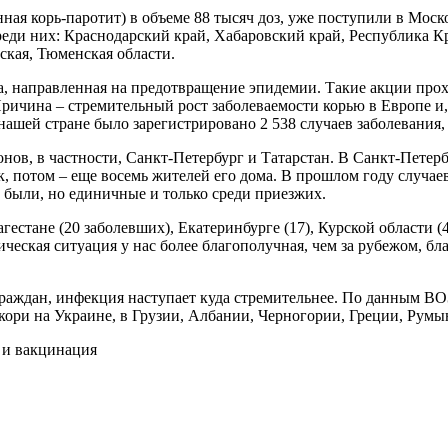
ая корь-паротит) в объеме 88 тысяч доз, уже поступили в Моск
еди них: Краснодарский край, Хабаровский край, Республика Кр
ская, Тюменская области.
 направленная на предотвращение эпидемии. Такие акции прохо
чина – стремительный рост заболеваемости корью в Европе и, к
нашей стране было зарегистрировано 2 538 случаев заболевания, 
ов, в частности, Санкт-Петербург и Татарстан. В Санкт-Петербу
к, потом – еще восемь жителей его дома. В прошлом году случа
 были, но единичные и только среди приезжих.
гестане (20 заболевших), Екатеринбурге (17), Курской области 
ическая ситуация у нас более благополучная, чем за рубежом, б
раждан, инфекция наступает куда стремительнее. По данным ВОЗ
 кори на Украине, в Грузии, Албании, Черногории, Греции, Рум
 и вакцинация