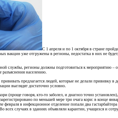
С 1 апреля и по 1 октября в стране прой
ых вакцин уже отгружены в регионы, недостатка в них не будет
рной службы, регионы должны подготовиться к мероприятию – оп
е разъяснения населению.
прививать предлагается людей, которые не делали прививку в де
ации выглядят достаточно условно.
ори (проще говоря, кто-то заболел, и диагноз точно установлен)
зарегистрировано по меньшей мере три очага кори: в конце январ
але февраля в инфекционное отделение попали два гастарбайтера
Во всех случаях в зданиях объявляли карантин, учащихся и сот