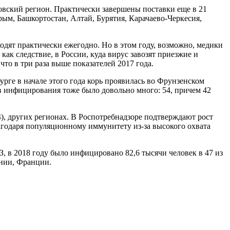
овский регион. Практически завершены поставки еще в 21
ым, Башкортостан, Алтай, Бурятия, Карачаево-Черкесия,
дят практически ежегодно. Но в этом году, возможно, медики
ак следствие, в России, куда вирус завозят приезжие и
что в три раза выше показателей 2017 года.
рге в начале этого года корь проявилась во Фрунзенском
ев инфицирования тоже было довольно много: 54, причем 42
(4), других регионах. В Роспотребнадзоре подтверждают рост
лагодаря популяционному иммунитету из-за высокого охвата
, в 2018 году было инфицировано 82,6 тысячи человек в 47 из
ынии, Франции.