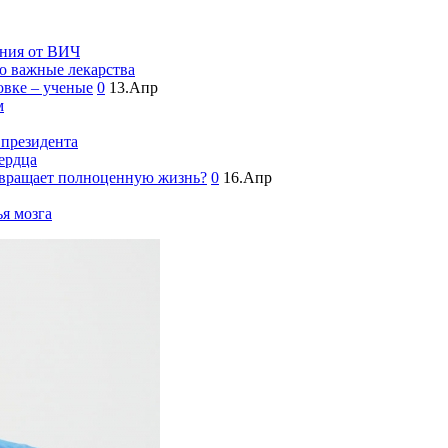
ения от ВИЧ
о важные лекарства
овке – ученые
0
13.Апр
м
 президента
ердца
озвращает полноценную жизнь?
0
16.Апр
я мозга