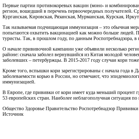
Первые партии противокоревых вакцин (моно- и комбинированн
регион, вошедший в перечень первоочередных получателей. Ср
Курганская, Кировская, Рязанская, Мурманская, Курская, Иркут
Так называемая подчищающая иммунизация – это обычная мера,
попытаются охватить вакцинацией как можно больше людей. При
туристы. Так, в прошлом году, по данным Роспотребнадзора, в 
О начале прививочной кампании уже объявили несколько регион
районе: сначала заболел вернувшийся из Китая молодой челове
заболевших – петербуржцы. В 2015-2017 году случаи кори тоже
Кроме того, вспышки кори зарегистрированы с начала года в Да
заболеваемости корью в России, но отмечают, что эпидемиолог
иммунизацией.
В Европе, где прививки от кори имеет куда меньший процент г
53 европейских стран. Наиболее неблагополучная ситуация по
Общество Здоровье Правительство Роспотребнадзор Прививки
Источник