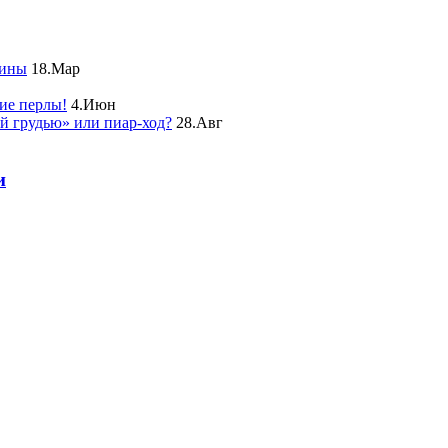
чины
18.Мар
ие перлы!
4.Июн
ой грудью» или пиар-ход?
28.Авг
и